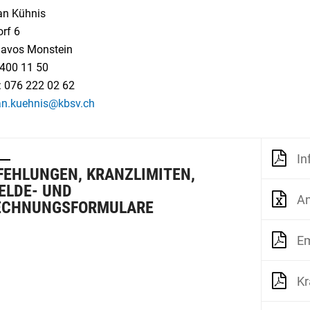
ian Kühnis
rf 6
avos Monstein
 400 11 50
: 076 222 02 62
ian.kuehnis@kbsv.ch
In
EHLUNGEN, KRANZLIMITEN,
ELDE- UND
An
ECHNUNGSFORMULARE
Em
Kr