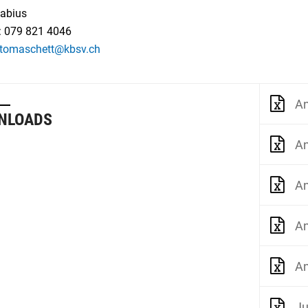
abius
: 079 821 4046
.tomaschett@kbsv.ch
An
NLOADS
An
An
An
An
J