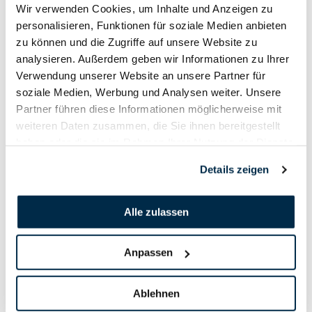
Im Schlossbunget 17
Wir verwenden Cookies, um Inhalte und Anzeigen zu
7205 Zizers
personalisieren, Funktionen für soziale Medien anbieten
Mobile: 078 614 21 91
zu können und die Zugriffe auf unsere Website zu
crameri-ramon@bluewin.ch
analysieren. Außerdem geben wir Informationen zu Ihrer
Verwendung unserer Website an unsere Partner für
soziale Medien, Werbung und Analysen weiter. Unsere
Partner führen diese Informationen möglicherweise mit
weiteren Daten zusammen, die Sie ihnen bereitgestellt
DOWNLOADS
haben oder die sie im Rahmen Ihrer Nutzung der Dienste
gesammelt haben.
Details zeigen
Anmeldeformular 2024 - Matchcup G300m
Alle zulassen
Anmeldeformular Matchcup G50m
Anpassen
Anmeldeformular Matchcup P25/50m
Ablehnen