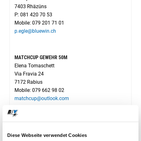
7403 Rhäzüns
P: 081 420 70 53
Mobile: 079 201 71 01
p.egle@bluewin.ch
MATCHCUP GEWEHR 50M
Elena Tomaschett
Via Fravia 24
7172 Rabius
Mobile: 079 662 98 02
matchcup@outlook.com
MATCHCUP PISTOLE 25/50M
Ramon Crameri
Diese Webseite verwendet Cookies