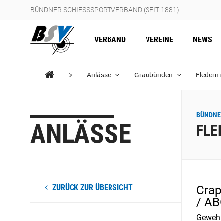
BÜNDNER SCHIESSSPORTVERBAND (SEIT 1881)
VERBAND
VEREINE
NEWS
Anlässe
Graubünden
Flederm
BÜNDNE
ANLÄSSE
FLE
ZURÜCK ZUR ÜBERSICHT
Crap
/ A
Geweh