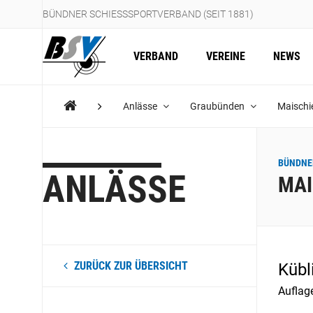
BÜNDNER SCHIESSSPORTVERBAND (SEIT 1881)
VERBAND
VEREINE
NEWS
Anlässe
Graubünden
Maischi
BÜNDNE
ANLÄSSE
MAI
ZURÜCK ZUR ÜBERSICHT
Kübl
Auflag