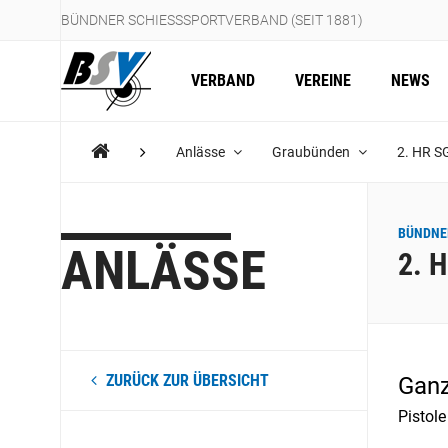
BÜNDNER SCHIESSSPORTVERBAND (SEIT 1881)
VERBAND
VEREINE
NEWS
Anlässe
Graubünden
2. HR 
BÜNDNE
ANLÄSSE
2. 
ZURÜCK ZUR ÜBERSICHT
Ganz
Pistol