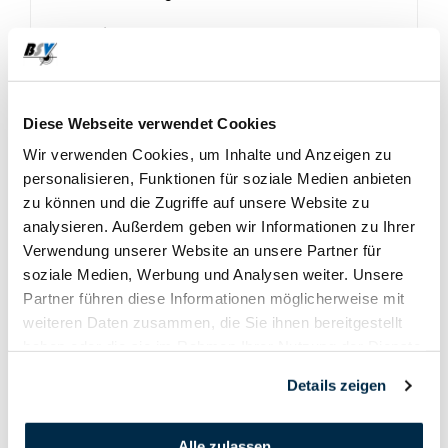
Im
Dreistellungsmatch
feierten die Bündnerinnen
sogar einen
Doppelsieg
:
Alicia Beer
gewann vor
Martina Herrli
mit starken
585 Punkten
.
Diese Webseite verwendet Cookies
In den Teamwertungen holten
Martina Herrli,
Alicia Beer und Lea Schmid
zweimal Gold und
Wir verwenden Cookies, um Inhalte und Anzeigen zu
personalisieren, Funktionen für soziale Medien anbieten
einmal Silber.
zu können und die Zugriffe auf unsere Website zu
Auch im Pistolenbereich gab es Erfolge zu feiern:
analysieren. Außerdem geben wir Informationen zu Ihrer
Verwendung unserer Website an unsere Partner für
Eleanor Artho
gewann zweimal
Bronze
in den
soziale Medien, Werbung und Analysen weiter. Unsere
Einzelwertungen.
Partner führen diese Informationen möglicherweise mit
weiteren Daten zusammen, die Sie ihnen bereitgestellt
Gemeinsam mit
Ilaria Barandun
und
Mia
haben oder die sie im Rahmen Ihrer Nutzung der Dienste
Hartmann
erreichte sie in der Teamwertung zwei
gesammelt haben.
zweite Plätze
.
Details zeigen
Ein besonderes persönliches Highlight erlebte
Alle zulassen