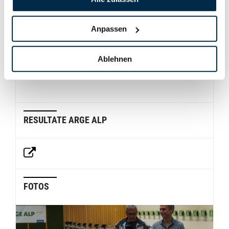
Mario Wolf
, der zum ersten Mal an einem
Wettkampf in der anspruchsvollen Disziplin
Olympische Schnellfeuerpistole
teilnahm – eine
Anpassen
Herausforderung, die er mit Bravour meisterte.
Ablehnen
Der BSV ist stolz auf seine jungen Talente – weiter
so!
RESULTATE ARGE ALP
FOTOS