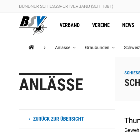
BÜNDNER SCHIESSSPORTVERBAND (SEIT 1881)
VERBAND
VEREINE
NEWS
Anlässe
Graubünden
Schweiz
SCHIES
ANLÄSSE
SCH
ZURÜCK ZUR ÜBERSICHT
Thu
Geweh