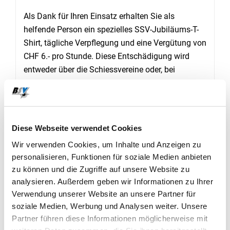
Als Dank für Ihren Einsatz erhalten Sie als
helfende Person ein spezielles SSV-Jubiläums-T-
Shirt, tägliche Verpflegung und eine Vergütung von
CHF 6.- pro Stunde. Diese Entschädigung wird
entweder über die Schiessvereine oder, bei
Nichtmitgliedern, direkt im Anschluss der
Festivitäten ausbezahlt.
Ein faszinierendes Festprogramm: Das
Diese Webseite verwendet Cookies
Jubiläumsfest hält ein faszinierendes
Wir verwenden Cookies, um Inhalte und Anzeigen zu
Rahmenprogramm bereit, mit Auftritten der Folk-
personalisieren, Funktionen für soziale Medien anbieten
und Indie-Rock Band «77 Bombay Street» und des
zu können und die Zugriffe auf unsere Website zu
beliebten Komiker-Duos Lapsus. Neben dem
analysieren. Außerdem geben wir Informationen zu Ihrer
offiziellen Festakt erwartet die Besucherinnen und
Verwendung unserer Website an unsere Partner für
Besucher ein grosses Rahmenprogramm mit
soziale Medien, Werbung und Analysen weiter. Unsere
Festumzug, Apéro und Festbankett mit einem 3-
Partner führen diese Informationen möglicherweise mit
Gänge-Menü.