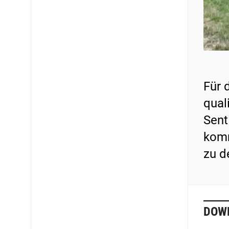
Für 
qual
Sent
komm
zu d
DOW