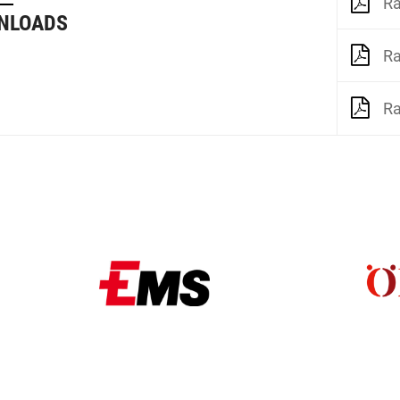
Ra
NLOADS
Ra
Ra